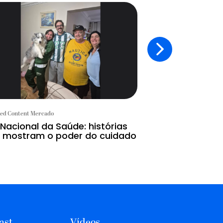
ed Content Mercado
Branded Content Mercad
 Nacional da Saúde: histórias
A tecnologia c
 mostram o poder do cuidado
IA substitui
ast
Vídeos