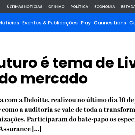
ÚLTIMAS NOTÍCIAS
OPINIÃO
POLÍTICA
ECONOMIA
ESTADÃ
Notícias
Eventos & Publicações
Play
Cannes Lions
C
futuro é tema de L
s do mercado
a com a Deloitte, realizou no último dia 10 
 como a auditoria se vale de toda a transform
nizações. Participaram do bate-papo os espe
 Assurance […]