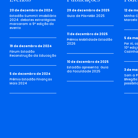
20 de dezembro de 2024
29 de dezembro de 2025
12 de m
Estadão Summit Imobiliário
Guia de Pós+MBA 2025
Minha C
2024: debates estratégicos
Marcelo 
marcaram a 9ª edição do
evento
11 de dezembro de 2025
5 de ma
Prêmio Mobilidade Estadão
2026
Por Aí, 
19 de dezembro de 2024
10ª ediç
Fórum Estadão
Cozinha 
Reconstrução da Educação
10 de dezembro de 2025
Estadão apresenta: Guia
3 de ma
da Faculdade 2025
5 de dezembro de 2024
Som a Pi
Prêmio Estadão Finanças
BNegão:
Mais 2024
possibil