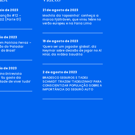
aio de 2023
21 de agosto de 2023
anção #12 –
Mochila da ‘raposinha’: conheça a
D2 (Parte 01)
marca Fjällräven, que virou febre no
verão europeu e na Faria Lima
io de 2023
19 de agosto de 2023
com Patrícia Ferraz –
ão do ‘Paladar
‘Quero ser um jogador global’, diz
do Brasil’
Neymar sobre decisão de jogar no Al
Hilal, da Arábia Saudita
io de 2023
2 de agosto de 2023
no Entrevista
 ‘Eu gosto da
BRADESCO SEGUROS E TADEU
idade de viver tudo’
SCHMIDT TRAZEM ‘TADEUZINHO’ PARA
CONSCIENTIZAR POPULAÇÃO SOBRE A
IMPORTÂNCIA DO SEGURO AUTO