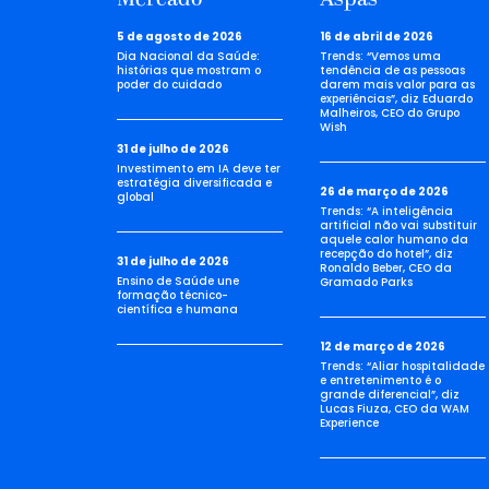
5 de agosto de 2026
16 de abril de 2026
Dia Nacional da Saúde:
Trends: “Vemos uma
histórias que mostram o
tendência de as pessoas
poder do cuidado
darem mais valor para as
experiências”, diz Eduardo
Malheiros, CEO do Grupo
Wish
31 de julho de 2026
Investimento em IA deve ter
estratégia diversificada e
26 de março de 2026
global
Trends: “A inteligência
artificial não vai substituir
aquele calor humano da
recepção do hotel”, diz
31 de julho de 2026
Ronaldo Beber, CEO da
Ensino de Saúde une
Gramado Parks
formação técnico-
científica e humana
12 de março de 2026
Trends: “Aliar hospitalidade
e entretenimento é o
grande diferencial”, diz
Lucas Fiuza, CEO da WAM
Experience