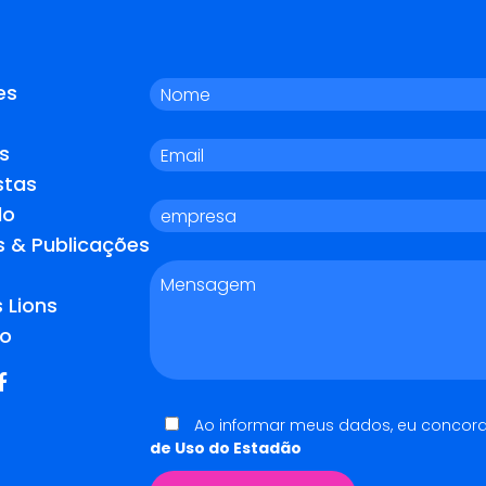
es
s
stas
do
s & Publicações
 Lions
o
Ao informar meus dados, eu concor
de Uso do Estadão