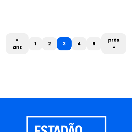
«
próx
1
2
3
4
5
ant
»