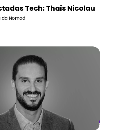
tadas Tech: Thais Nicolau
ng da Nomad