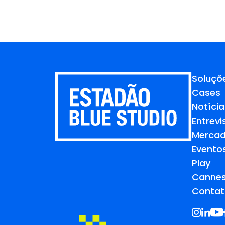
Soluçõ
Cases
Notícia
Entrevi
Merca
Evento
Play
Cannes
Contat