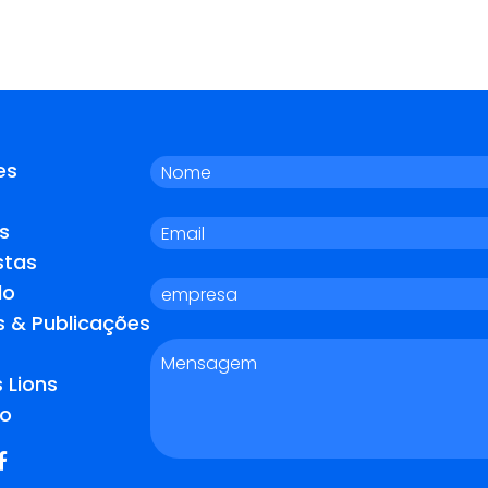
es
s
stas
do
s & Publicações
 Lions
o