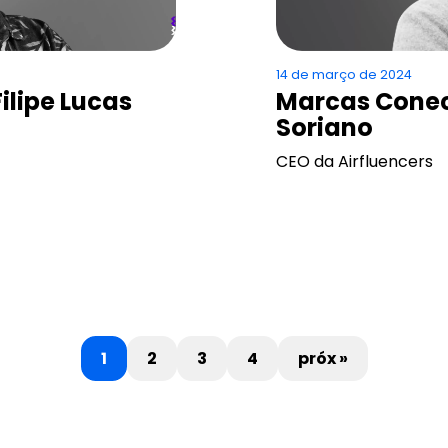
14 de março de 2024
ilipe Lucas
Marcas Conec
Soriano
CEO da Airfluencers
1
2
3
4
próx »