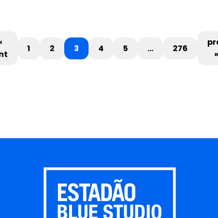
«
pr
1
2
3
4
5
…
276
nt