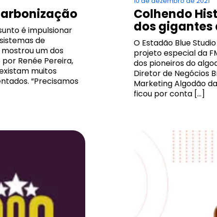
10 de dezembro de 2021
carbonização
Colhendo Hist
dos gigantes 
sunto é impulsionar
 sistemas de
O Estadão Blue Studio
o mostrou um dos
projeto especial da F
 por Renée Pereira,
dos pioneiros do alg
o existam muitos
Diretor de Negócios B
entados. “Precisamos
Marketing Algodão da
ficou por conta […]