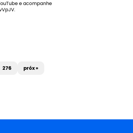
 YouTube e acompanhe
PvVpJV.
276
próx »