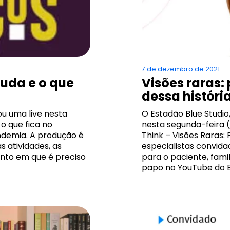
7 de dezembro de 2021
muda e o que
Visões raras
dessa históri
ou uma live nesta
O Estadão Blue Studio,
o que fica no
nesta segunda-feira (
andemia. A produção é
Think – Visões Raras:
 atividades, as
especialistas convid
to em que é preciso
para o paciente, fam
papo no YouTube do 