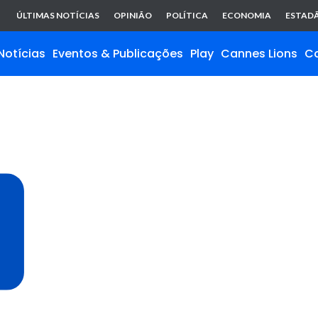
ÚLTIMAS NOTÍCIAS
OPINIÃO
POLÍTICA
ECONOMIA
ESTADÃ
Notícias
Eventos & Publicações
Play
Cannes Lions
C