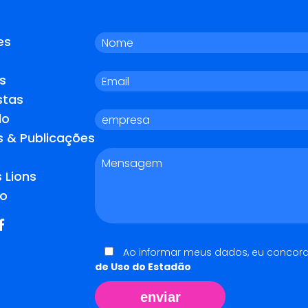
es
s
stas
do
s & Publicações
 Lions
o
Ao informar meus dados, eu concor
de Uso do Estadão