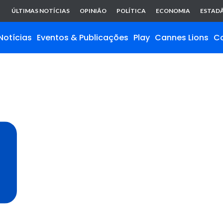
ÚLTIMAS NOTÍCIAS
OPINIÃO
POLÍTICA
ECONOMIA
ESTADÃ
Notícias
Eventos & Publicações
Play
Cannes Lions
C