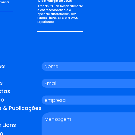
12 de março de 2026
umidor
Trends: “Aliar hospitalidade
e entretenimento é o
grande diferencial”, diz
Lucas Fiuza, CEO da WAM
Experience
es
s
stas
do
s & Publicações
 Lions
o