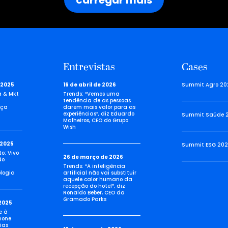
carregar mais
Entrevistas
Cases
 2025
16 de abril de 2026
Summit Agro 20
a & Mkt
Trends: “Vemos uma
tendência de as pessoas
nça
darem mais valor para as
experiências”, diz Eduardo
Summit Saúde 
Malheiros, CEO do Grupo
Wish
 2025
Summit ESG 202
o: Vivo
26 de março de 2026
ão
Trends: “A inteligência
logia
artificial não vai substituir
aquele calor humano da
recepção do hotel”, diz
Ronaldo Beber, CEO da
Gramado Parks
2025
e à
none
ias