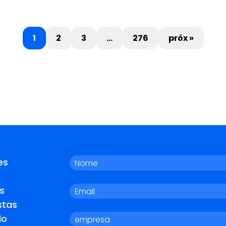
1
2
3
…
276
próx »
es
s
stas
do