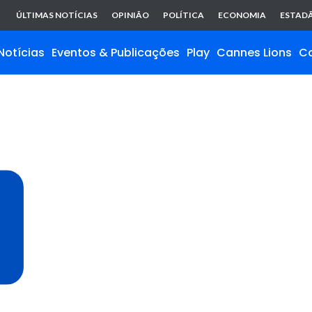
ÚLTIMAS NOTÍCIAS
OPINIÃO
POLÍTICA
ECONOMIA
ESTADÃ
Notícias
Eventos & Publicações
Play
Cannes Lions
C