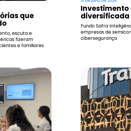
31 de julho de 2026
Investimento 
tórias que
diversificada
do
Fundo Safra Inteligênc
empresas de semicond
nto, escuta e
cibersegurança
éricas fizeram
ientes e familiares